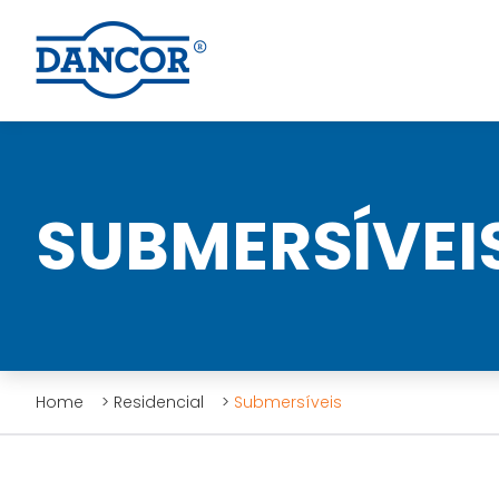
SUBMERSÍVEI
Home
>
Residencial
>
Submersíveis