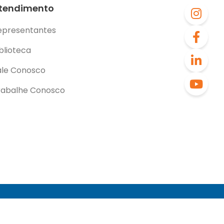
tendimento
epresentantes
blioteca
ale Conosco
rabalhe Conosco