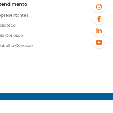
tendimento
epresentantes
blioteca
ale Conosco
rabalhe Conosco