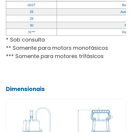
26/27
Borrac
28
Automát
29
Esp
30
Filme
31***
Relê d
* Sob consulta
** Somente para motors monofásicos
*** Somente para motores trifásicos
Dimensionais