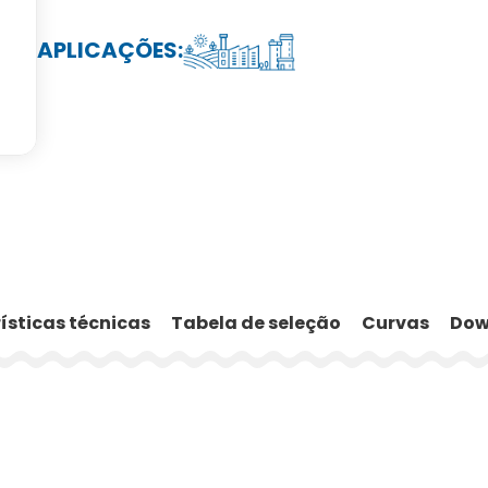
APLICAÇÕES:
ísticas técnicas
Tabela de seleção
Curvas
Dow