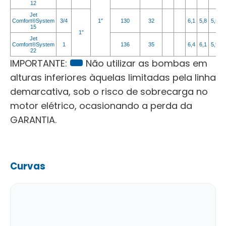
12
Jet
Comfort®System
3/4
1″
130
32
6,1
5,8
5,5
5
15
1″
Jet
Comfort®System
1
136
35
6,4
6,1
5,9
5
22
IMPORTANTE:
Não utilizar as bombas em
alturas inferiores àquelas limitadas pela linha
demarcativa, sob o risco de sobrecarga no
motor elétrico, ocasionando a perda da
GARANTIA.
Curvas