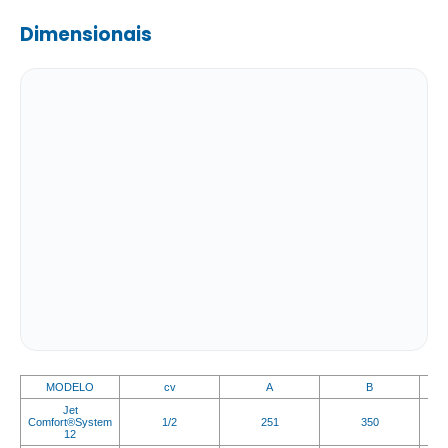
Dimensionais
MODELO
cv
A
B
Jet
Comfort®System
1/2
251
350
12