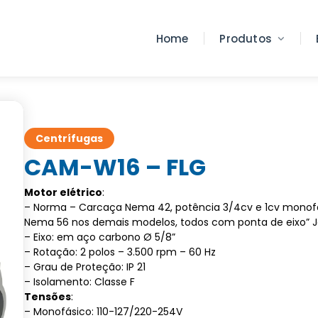
Home
Produtos
Centrífugas
CAM-W16 – FLG
Motor elétrico
:
– Norma – Carcaça Nema 42, potência 3/4cv e 1cv monof
Nema 56 nos demais modelos, todos com ponta de eixo” J
– Eixo: em aço carbono Ø 5/8”
– Rotação: 2 polos – 3.500 rpm – 60 Hz
– Grau de Proteção: IP 21
– Isolamento: Classe F
Tensões
:
– Monofásico: 110-127/220-254V