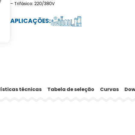
– Trifásico: 220/380V
APLICAÇÕES:
ísticas técnicas
Tabela de seleção
Curvas
Dow