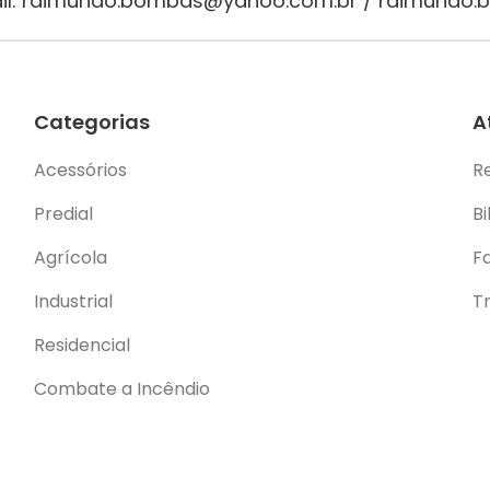
-mail: raimundo.bombas@yahoo.com.br / raimundo
Categorias
A
Acessórios
R
Predial
Bi
Agrícola
F
Industrial
T
Residencial
Combate a Incêndio