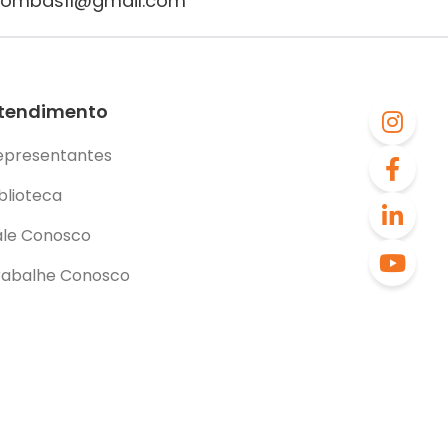
.bombas11@gmail.com
tendimento
epresentantes
blioteca
ale Conosco
rabalhe Conosco