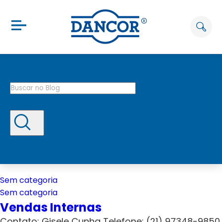
Sem categoria
Sem categoria
Vendas Internas
Contato: Gisele Cunha Telefone: (21) 97348-9850