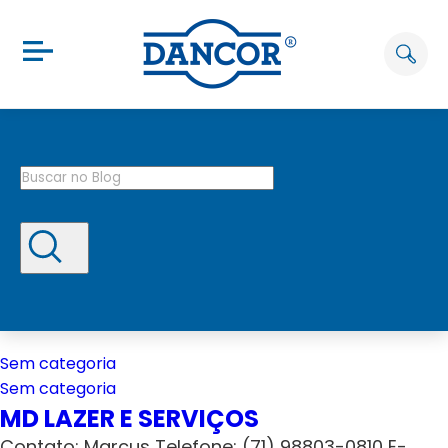
Sem categoria
Sem categoria
MD LAZER E SERVIÇOS
Contato: Marcus Telefone: (71) 98803-0810 E-