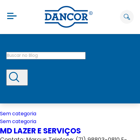
Sem categoria
Sem categoria
MD LAZER E SERVIÇOS
Contato: Marcus Telefone: (71) 98803-0810 E-