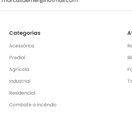
ail: marcusdemer@hotmail.com
Categorias
A
Acessórios
R
Predial
Bi
Agrícola
F
Industrial
T
Residencial
Combate a Incêndio