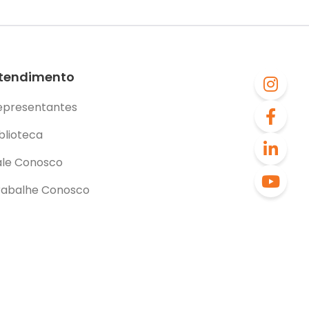
tendimento
epresentantes
blioteca
ale Conosco
rabalhe Conosco