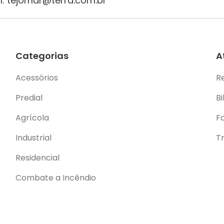
l: tejomar@terra.com.br
Categorias
A
Acessórios
R
Predial
Bi
Agrícola
F
Industrial
T
Residencial
Combate a Incêndio