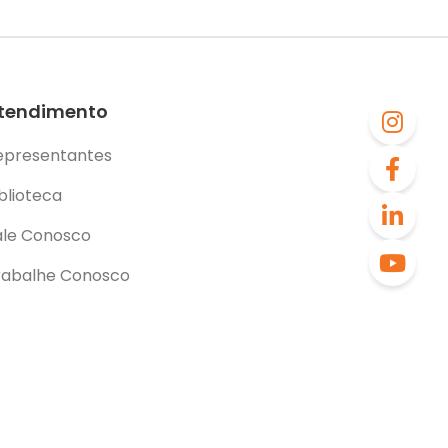
tendimento
epresentantes
blioteca
ale Conosco
rabalhe Conosco