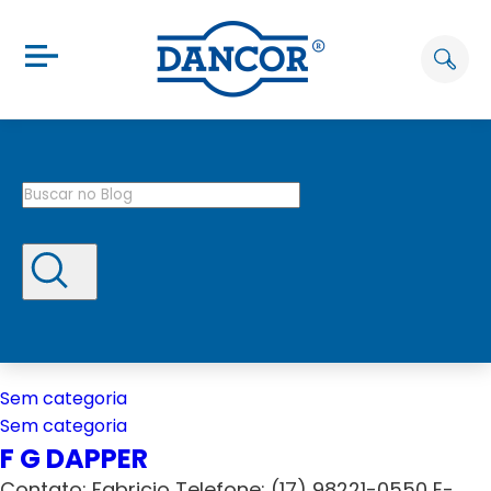
Sem categoria
Sem categoria
F G DAPPER
Contato: Fabricio Telefone: (17) 98221-0550 E-