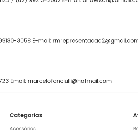
3123 / (62) 99213-2662 E-mail: anderson@amalli.
1) 99180-3058 E-mail: rmrepresentacao2@gmail.co
2723 Email: marcelofanciulli@hotmail.com
Categorias
A
Acessórios
R