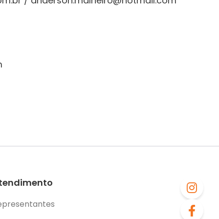
com.br / anderson.malheiro@hotmail.com
m
tendimento
epresentantes