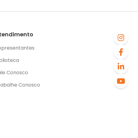
tendimento
epresentantes
blioteca
ale Conosco
rabalhe Conosco