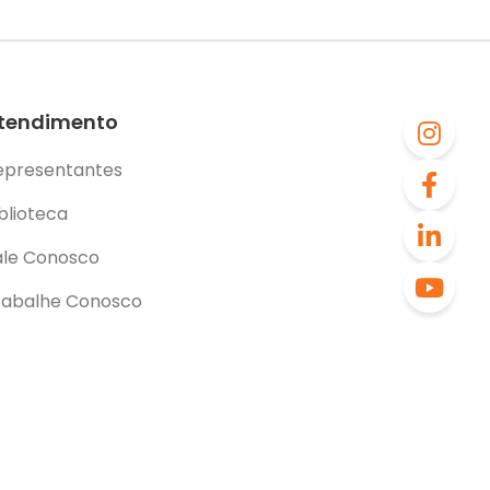
tendimento
epresentantes
blioteca
ale Conosco
rabalhe Conosco