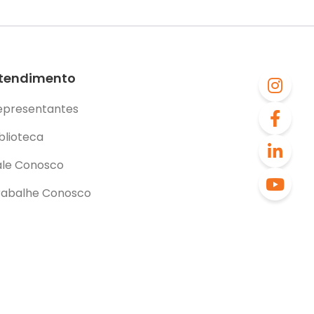
tendimento
epresentantes
blioteca
ale Conosco
rabalhe Conosco