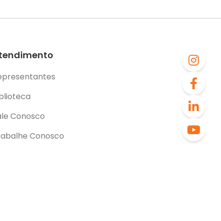
tendimento
epresentantes
blioteca
ale Conosco
rabalhe Conosco