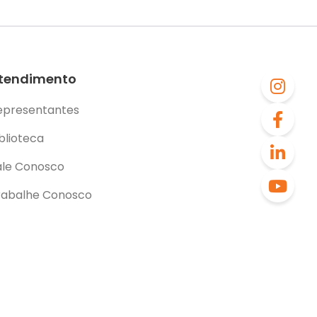
tendimento
epresentantes
blioteca
ale Conosco
rabalhe Conosco