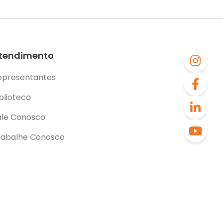
tendimento
epresentantes
blioteca
ale Conosco
rabalhe Conosco