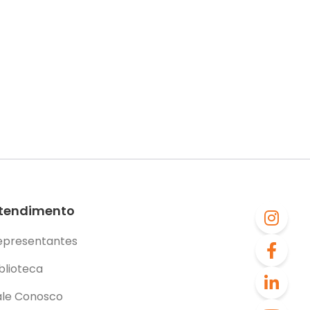
tendimento
epresentantes
blioteca
ale Conosco