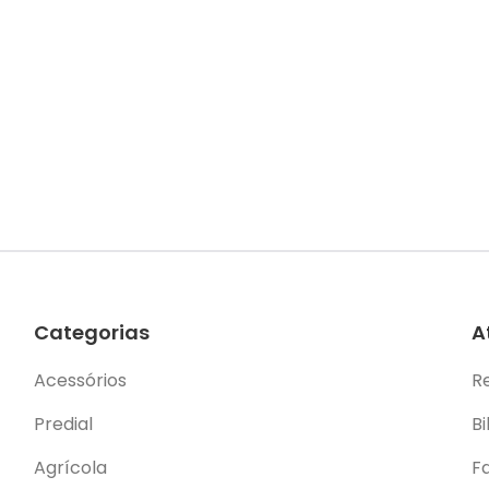
Categorias
A
Acessórios
R
Predial
Bi
Agrícola
F