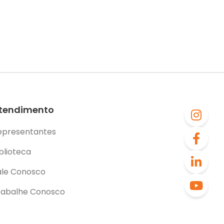
tendimento
epresentantes
blioteca
ale Conosco
rabalhe Conosco