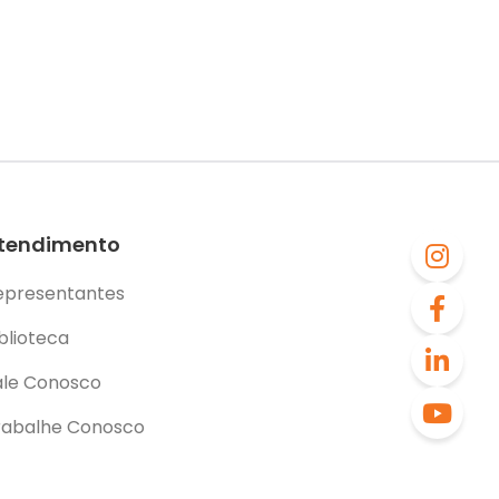
tendimento
epresentantes
blioteca
ale Conosco
rabalhe Conosco